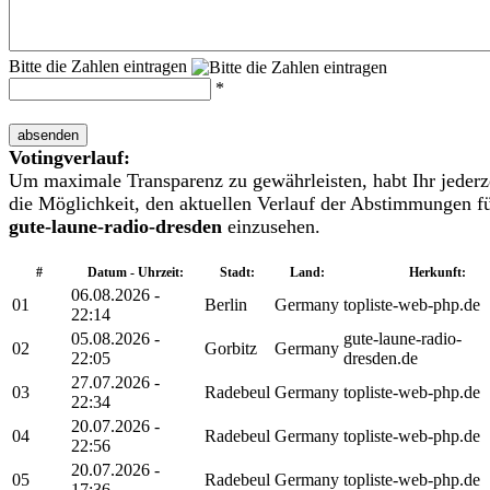
Bitte die Zahlen eintragen
*
absenden
Votingverlauf:
Um maximale Transparenz zu gewährleisten, habt Ihr jederz
die Möglichkeit, den aktuellen Verlauf der Abstimmungen f
gute-laune-radio-dresden
einzusehen.
#
Datum - Uhrzeit:
Stadt:
Land:
Herkunft:
06.08.2026 -
01
Berlin
Germany
topliste-web-php.de
22:14
05.08.2026 -
gute-laune-radio-
02
Gorbitz
Germany
22:05
dresden.de
27.07.2026 -
03
Radebeul
Germany
topliste-web-php.de
22:34
20.07.2026 -
04
Radebeul
Germany
topliste-web-php.de
22:56
20.07.2026 -
05
Radebeul
Germany
topliste-web-php.de
17:36