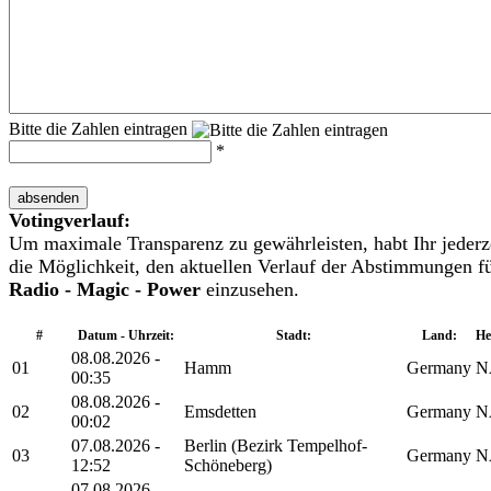
Bitte die Zahlen eintragen
*
absenden
Votingverlauf:
Um maximale Transparenz zu gewährleisten, habt Ihr jederz
die Möglichkeit, den aktuellen Verlauf der Abstimmungen f
Radio - Magic - Power
einzusehen.
#
Datum - Uhrzeit:
Stadt:
Land:
He
08.08.2026 -
01
Hamm
Germany
N
00:35
08.08.2026 -
02
Emsdetten
Germany
N
00:02
07.08.2026 -
Berlin (Bezirk Tempelhof-
03
Germany
N
12:52
Schöneberg)
07.08.2026 -