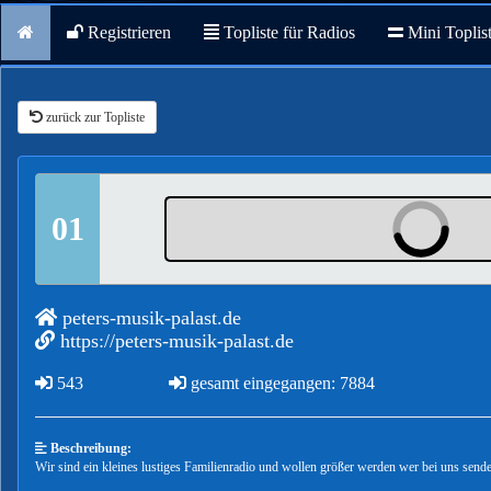
Registrieren
Topliste für Radios
Mini Toplis
zurück zur Topliste
01
peters-musik-palast.de
https://peters-musik-palast.de
543
gesamt eingegangen: 7884
Beschreibung:
Wir sind ein kleines lustiges Familienradio und wollen größer werden wer bei uns send