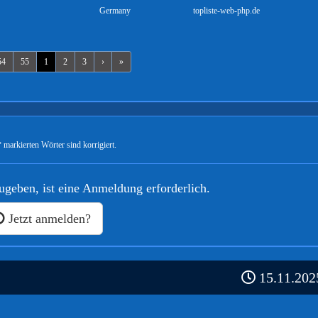
Germany
topliste-web-php.de
54
55
1
2
3
›
»
 markierten Wörter sind korrigiert.
geben, ist eine Anmeldung erforderlich.
Jetzt anmelden?
15.11.2025