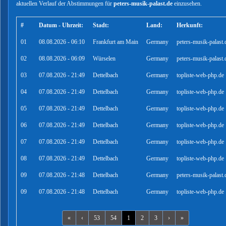
aktuellen Verlauf der Abstimmungen für
peters-musik-palast.de
einzusehen.
#
Datum - Uhrzeit:
Stadt:
Land:
Herkunft:
01
08.08.2026 - 06:10
Frankfurt am Main
Germany
peters-musik-palast.
02
08.08.2026 - 06:09
Würselen
Germany
peters-musik-palast.
03
07.08.2026 - 21:49
Dettelbach
Germany
topliste-web-php.de
04
07.08.2026 - 21:49
Dettelbach
Germany
topliste-web-php.de
05
07.08.2026 - 21:49
Dettelbach
Germany
topliste-web-php.de
06
07.08.2026 - 21:49
Dettelbach
Germany
topliste-web-php.de
07
07.08.2026 - 21:49
Dettelbach
Germany
topliste-web-php.de
08
07.08.2026 - 21:49
Dettelbach
Germany
topliste-web-php.de
09
07.08.2026 - 21:48
Dettelbach
Germany
peters-musik-palast.
09
07.08.2026 - 21:48
Dettelbach
Germany
topliste-web-php.de
«
‹
53
54
1
2
3
›
»