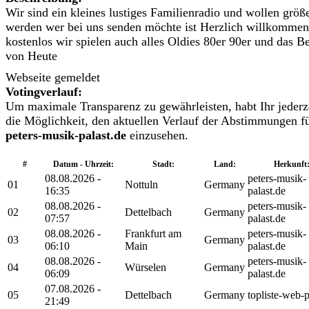
Wir sind ein kleines lustiges Familienradio und wollen größ
werden wer bei uns senden möchte ist Herzlich willkommen
kostenlos wir spielen auch alles Oldies 80er 90er und das Be
von Heute
Webseite gemeldet
Votingverlauf:
Um maximale Transparenz zu gewährleisten, habt Ihr jederz
die Möglichkeit, den aktuellen Verlauf der Abstimmungen f
peters-musik-palast.de
einzusehen.
#
Datum - Uhrzeit:
Stadt:
Land:
Herkunft
08.08.2026 -
peters-musik-
01
Nottuln
Germany
16:35
palast.de
08.08.2026 -
peters-musik-
02
Dettelbach
Germany
07:57
palast.de
08.08.2026 -
Frankfurt am
peters-musik-
03
Germany
06:10
Main
palast.de
08.08.2026 -
peters-musik-
04
Würselen
Germany
06:09
palast.de
07.08.2026 -
05
Dettelbach
Germany
topliste-web-
21:49