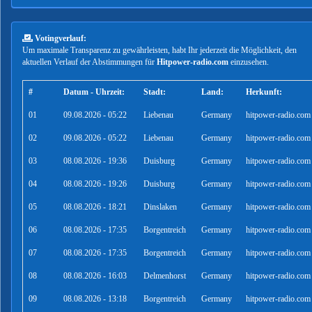
Votingverlauf:
Um maximale Transparenz zu gewährleisten, habt Ihr jederzeit die Möglichkeit, den
aktuellen Verlauf der Abstimmungen für
Hitpower-radio.com
einzusehen.
#
Datum - Uhrzeit:
Stadt:
Land:
Herkunft:
01
09.08.2026 - 05:22
Liebenau
Germany
hitpower-radio.com
02
09.08.2026 - 05:22
Liebenau
Germany
hitpower-radio.com
03
08.08.2026 - 19:36
Duisburg
Germany
hitpower-radio.com
04
08.08.2026 - 19:26
Duisburg
Germany
hitpower-radio.com
05
08.08.2026 - 18:21
Dinslaken
Germany
hitpower-radio.com
06
08.08.2026 - 17:35
Borgentreich
Germany
hitpower-radio.com
07
08.08.2026 - 17:35
Borgentreich
Germany
hitpower-radio.com
08
08.08.2026 - 16:03
Delmenhorst
Germany
hitpower-radio.com
09
08.08.2026 - 13:18
Borgentreich
Germany
hitpower-radio.com