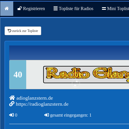
Registrieren
Topliste für Radios
Mini Toplis
zurück zur Topliste
40
adioglanzstern.de
https://radioglanzstern.de
0
gesamt eingegangen: 1