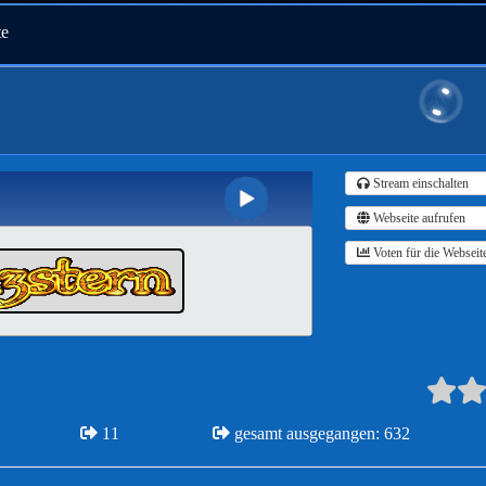
te
Stream einschalten
Webseite aufrufen
Voten für die Webseit
11
gesamt ausgegangen: 632