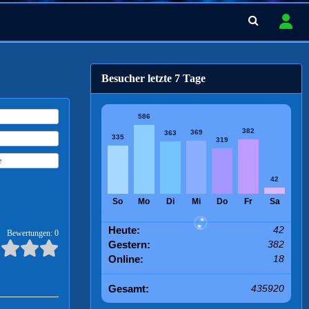
Besucher letzte 7 Tage
586
382
369
363
335
319
e
42
So
Mo
Di
Mi
Do
Fr
Sa
Heute:
42
Bewertungen: 0
Gestern:
382
Online:
18
Gesamt:
435920