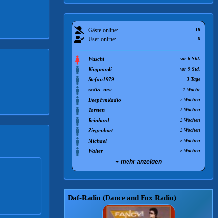
Gäste online:
18
User online:
0
Wuschi
vor 6 Std.
Kingmauli
vor 9 Std.
Stefan1979
3 Tage
radio_nrw
1 Woche
DeepFmRadio
2 Wochen
Torsten
2 Wochen
Reinhard
3 Wochen
Ziegenbart
3 Wochen
Michael
5 Wochen
Walter
5 Wochen
mehr anzeigen
Daf-Radio (Dance and Fox Radio)