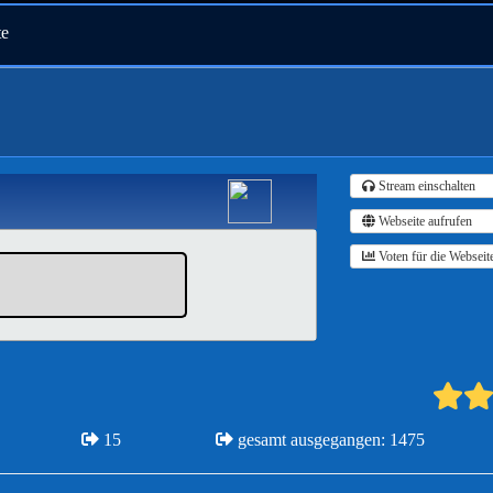
te
Stream einschalten
Webseite aufrufen
Voten für die Webseit
15
gesamt ausgegangen: 1475