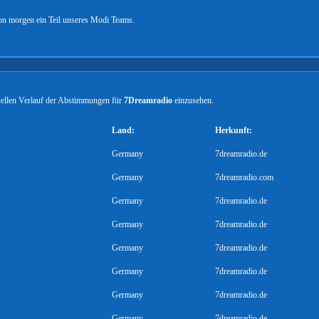
on morgen ein Teil unseres Modi Teams.
tuellen Verlauf der Abstimmungen für
7Dreamradio
einzusehen.
Land:
Herkunft:
Germany
7dreamradio.de
Germany
7dreamradio.com
Germany
7dreamradio.de
Germany
7dreamradio.de
Germany
7dreamradio.de
Germany
7dreamradio.de
Germany
7dreamradio.de
Germany
7dreamradio.de