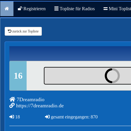
Registrieren
Topliste für Radios
Mini Toplis
zurück zur Topliste
16
7Dreamradio
https://7dreamradio.de
18
gesamt eingegangen: 870