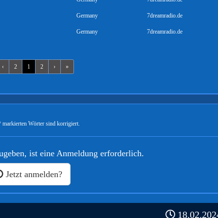
Germany
7dreamradio.de
Germany
7dreamradio.de
‹
2
1
2
›
»
 markierten Wörter sind korrigiert.
geben, ist eine Anmeldung erforderlich.
Jetzt anmelden?
18.02.2024