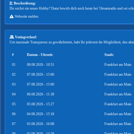
Beschreibung:
Du suchst ein neues Hobby? Dann bewirb dich noch heute bei 7dreamradio und sei sch
Webseite melden
Votingverlauf:
Um maximale Transparenz zu gewährleisten, habt Ihr jederzeit die Möglichkeit, den ak
#
Datum - Uhrzeit:
Stadt:
01
08.08.2026 - 10:51
Frankfurt am Main
02
07.08.2026 - 15:06
Frankfurt am Main
03
07.08.2026 - 15:00
Frankfurt am Main
04
06.08.2026 - 11:38
Frankfurt am Main
05
05.08.2026 - 15:27
Frankfurt am Main
06
04.08.2026 - 15:18
Frankfurt am Main
07
03.08.2026 - 16:08
Frankfurt am Main
08
02.08.2026 - 14:20
Frankfurt am Main