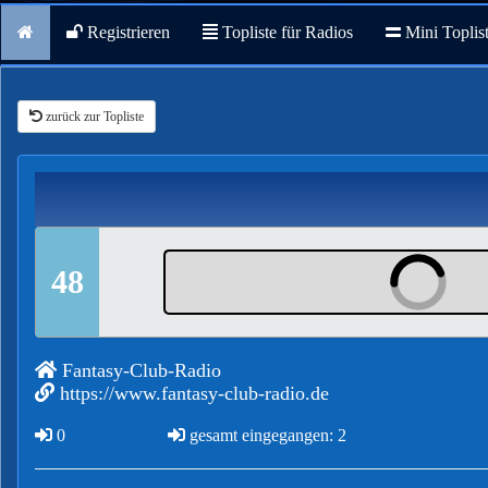
Registrieren
Topliste für Radios
Mini Toplis
zurück zur Topliste
48
Fantasy-Club-Radio
https://www.fantasy-club-radio.de
0
gesamt eingegangen: 2