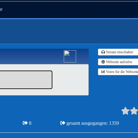
te
Stream einschalten
Webseite aufrufen
Voten für die Webseit
8
gesamt ausgegangen: 1359