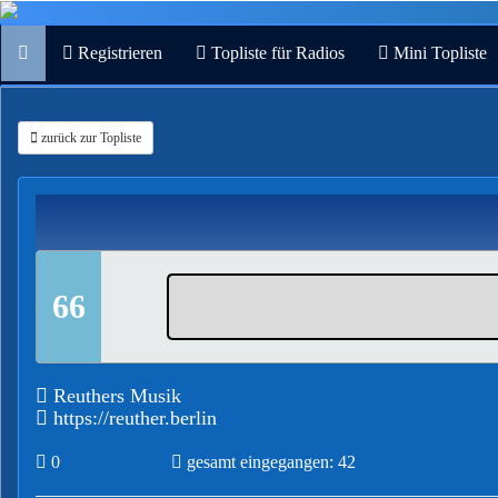
Registrieren
Topliste für Radios
Mini Topliste
zurück zur Topliste
66
Reuthers Musik
https://reuther.berlin
0
gesamt eingegangen: 42