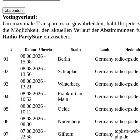
absenden
Votingverlauf:
Um maximale Transparenz zu gewährleisten, habt Ihr jederz
die Möglichkeit, den aktuellen Verlauf der Abstimmungen f
Radio PartyStar
einzusehen.
#
Datum - Uhrzeit:
Stadt:
Land:
Herkunft
08.08.2026 -
01
Berlin
Germany
radio-rps.de
15:08
08.08.2026 -
02
Schraplau
Germany
radio-rps.de
13:56
08.08.2026 -
03
Winterberg
Germany
radio-rps.de
13:21
08.08.2026 -
Frankfurt am
04
Germany
radio-rps.de
10:52
Main
08.08.2026 -
05
Oelde
Germany
radio-rps.de
10:11
08.08.2026 -
06
Nuremberg
Germany
radio-rps.de
08:30
07.08.2026 -
topliste-web
07
Gifhorn
Germany
22:58
php.de