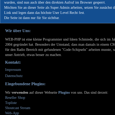
wurden, sind nun auch über den direkten Aufruf im Browser gesperrt.
Möchten Sie an dieser Seite als Super Admin arbeiten, setzen Sie zunächst 
Link und legen dann das höchste User Level Recht fest.
Die Seite ist dann nur für Sie sichtbar.
Wir über Uns:
WEB-PHP ist eine kleine Programmier und Ideen Schmiede, die sich im Ja
2004 gegründet hat. Besonders der Umstand, dass man damals in einem C
für den Radio Bereich mit gefundenen "Code-Schipseln" arbeiten musste, 
unser Antrieb, etwas besser zu machen.
Kontakt:
Impressum
Datenschutz
Eingebundene Plugins:
Wir
verwenden
auf dieser Webseite
Plugins
von uns. Das sind derzeit:
Reseller Shop
Topliste
Shoutcast Stream
Web-App