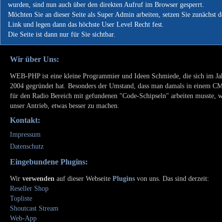
wurden, sind nun auch über den direkten Aufruf im Browser gesperrt.
Möchten Sie an dieser Seite als Super Admin arbeiten, setzen Sie zunächst 
Link und legen dann das höchste User Level Recht fest.
Die Seite ist dann nur für Sie sichtbar.
Wir über Uns:
WEB-PHP ist eine kleine Programmier und Ideen Schmiede, die sich im Ja
2004 gegründet hat. Besonders der Umstand, dass man damals in einem C
für den Radio Bereich mit gefundenen "Code-Schipseln" arbeiten musste, 
unser Antrieb, etwas besser zu machen.
Kontakt:
Impressum
Datenschutz
Eingebundene Plugins:
Wir
verwenden
auf dieser Webseite
Plugins
von uns. Das sind derzeit:
Reseller Shop
Topliste
Shoutcast Stream
Web-App