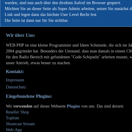
wurden, sind nun auch über den direkten Aufruf im Browser gesperrt.
Möchten Sie an dieser Seite als Super Admin arbeiten, setzen Sie zunächst 
Link und legen dann das höchste User Level Recht fest.
Die Seite ist dann nur für Sie sichtbar.
Wir über Uns:
WEB-PHP ist eine kleine Programmier und Ideen Schmiede, die sich im Ja
2004 gegründet hat. Besonders der Umstand, dass man damals in einem C
für den Radio Bereich mit gefundenen "Code-Schipseln" arbeiten musste, 
unser Antrieb, etwas besser zu machen.
Kontakt:
Impressum
Datenschutz
Eingebundene Plugins:
Wir
verwenden
auf dieser Webseite
Plugins
von uns. Das sind derzeit:
Reseller Shop
Topliste
Shoutcast Stream
Web-App